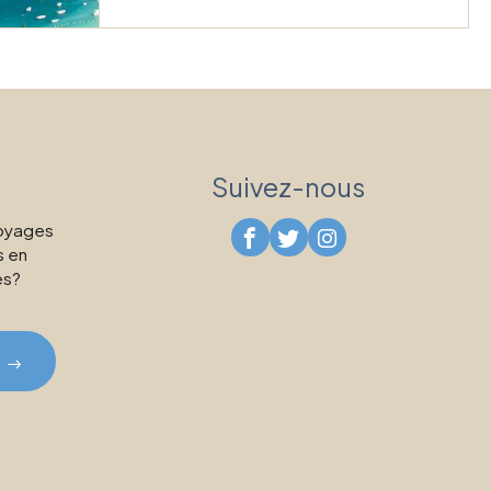
Suivez-nous
voyages
s en
es?