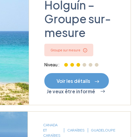
Holguín –
Groupe sur-
mesure
Groupe sur mesure
Niveau :
Voir les détails
Je veux être informé
CANADA
ET
CARAÏBES
GUADELOUPE
CARAÏBES