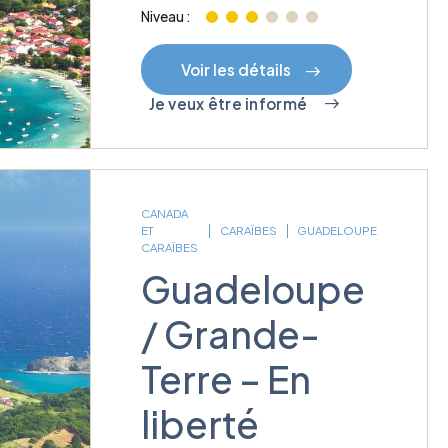
Niveau :
Voir les détails
Je veux être informé
CANADA
ET
CARAÏBES
GUADELOUPE
CARAÏBES
Guadeloupe
/ Grande-
Terre – En
liberté