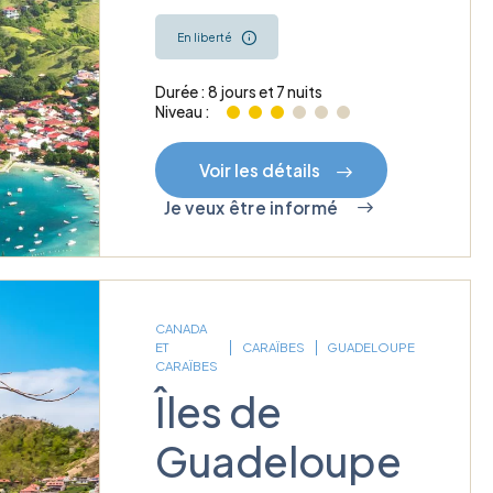
En liberté
Durée : 8 jours et 7 nuits
Niveau :
Voir les détails
Je veux être informé
CANADA
ET
CARAÏBES
GUADELOUPE
CARAÏBES
Îles de
Guadeloupe