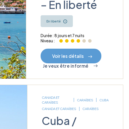
– En liberté
En liberté
Durée : 8 jours et 7 nuits
Niveau :
Voir les détails
Je veux être informé
CANADA ET
CARAÏBES
CUBA
CARAÏBES
CANADA ET CARAÏBES
CARAÏBES
Cuba /