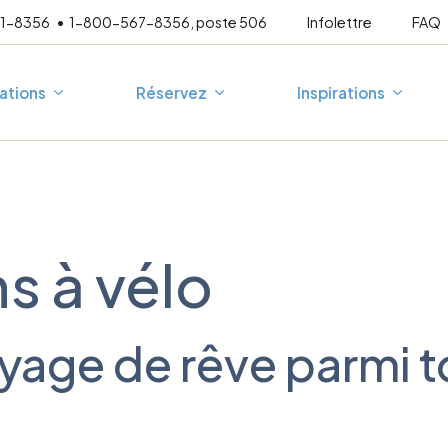
21-8356
1-800-567-8356, poste 506
Infolettre
FAQ
ations
Réservez
Inspirations
mpagné
Escapades 3 jours
A
Au fil de l’eau
P
s à vélo
En famille
T
France
Corée du Sud
esure
Vélo-mollo
Espagne
Japon
Vélo-vino
Allemagne
yage de rêve parmi 
Grèce
Croatie