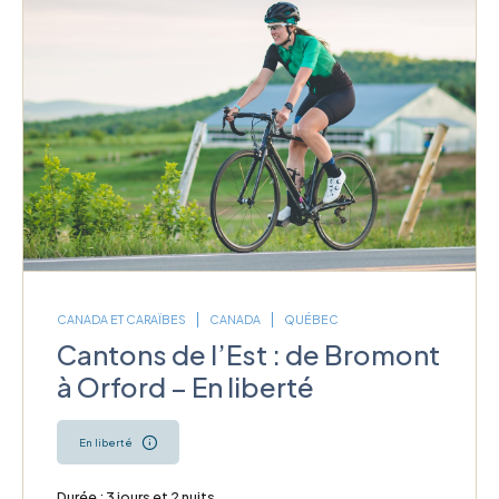
CANADA ET CARAÏBES
CANADA
QUÉBEC
Cantons de l’Est : de Bromont
à Orford – En liberté
En liberté
Durée : 3 jours et 2 nuits