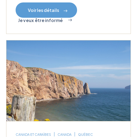
Voir les détails
Je veux être informé
CANADA ET CARAÏBES
CANADA
QUÉBEC