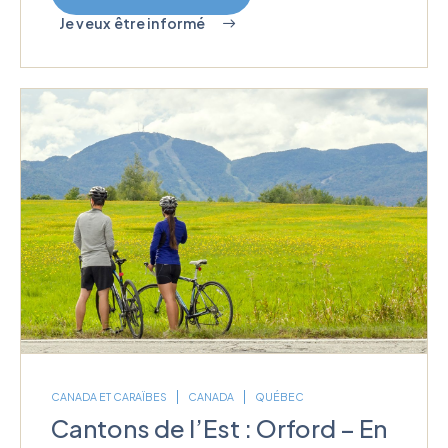
Je veux être informé
CANADA ET CARAÏBES
CANADA
QUÉBEC
Cantons de l’Est : Orford – En