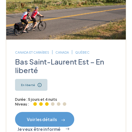
CANADA ET CARAÏBES
CANADA
QUÉBEC
Bas Saint-Laurent Est – En
liberté
En liberté
Durée : 5 jours et 4 nuits
Niveau :
Voir les détails
Je veux être informé