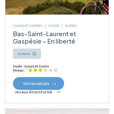
CANADA ET CARAÏBES
CANADA
QUÉBEC
Bas-Saint-Laurent et
Gaspésie – En liberté
En liberté
Durée : 6 jours et 5 nuits
Niveau :
Voir les détails
Je veux être informé