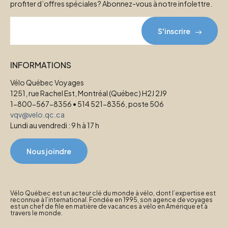
profiter d’offres spéciales? Abonnez-vous à notre infolettre.
S'inscrire
INFORMATIONS
Vélo Québec Voyages
1251, rue Rachel Est, Montréal (Québec) H2J 2J9
1-800-567-8356 • 514 521-8356, poste 506
vqv@velo.qc.ca
Lundi au vendredi : 9 h à 17 h
Nous joindre
Vélo Québec est un acteur clé du monde à vélo, dont l’expertise est
reconnue à l’international. Fondée en 1995, son agence de voyages
est un chef de file en matière de vacances à vélo en Amérique et à
travers le monde.