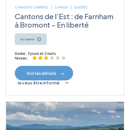
CANADA ET CARAÏBES
CANADA
QUÉBEC
Cantons de l’Est : de Farnham
à Bromont – En liberté
En liberté
Durée : 3 jours et 2 nuits
Niveau :
Voir les détails
Je veux être informé