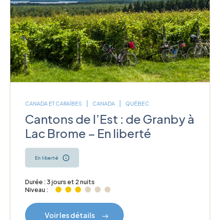
CANADA ET CARAÏBES
CANADA
QUÉBEC
Cantons de l’Est : de Granby à
Lac Brome – En liberté
En liberté
Durée : 3 jours et 2 nuits
Niveau :
Voir les détails