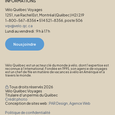
INFORMATIONS
Vélo Québec Voyages
1251, rue Rachel Est, Montréal (Québec) H2J 2J9
1-800-567-8356 • 514 521-8356, poste 506
vqv@velo.qc.ca
Lundi au vendredi : 9 h à 17 h
Nous joindre
Vélo Québec est un acteur clé du monde à vélo, dont l’expertise est
reconnue à l’international. Fondée en 1995, son agence de voyages
est un chef de file en matière de vacances à vélo en Amérique et à
travers le monde.
Tous droits réservés 2026
Vélo Québec Voyages
Titulaire d’un permis du Québec
Crédit photo
Conception de sites web :
PAR Design, Agence Web
Politique de confidentialité