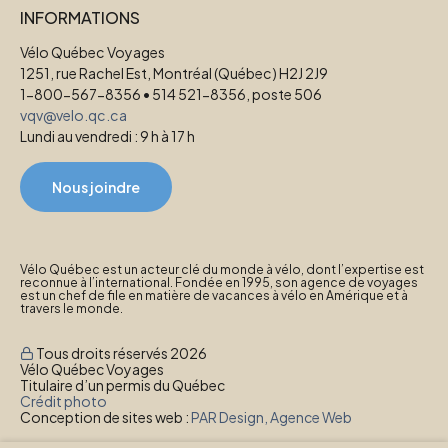
INFORMATIONS
Vélo Québec Voyages
1251, rue Rachel Est, Montréal (Québec) H2J 2J9
1-800-567-8356 • 514 521-8356, poste 506
vqv@velo.qc.ca
Lundi au vendredi : 9 h à 17 h
Nous joindre
Vélo Québec est un acteur clé du monde à vélo, dont l’expertise est
reconnue à l’international. Fondée en 1995, son agence de voyages
est un chef de file en matière de vacances à vélo en Amérique et à
travers le monde.
Tous droits réservés 2026
Vélo Québec Voyages
Titulaire d’un permis du Québec
Crédit photo
Conception de sites web :
PAR Design, Agence Web