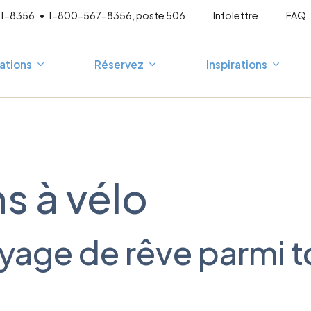
21-8356
1-800-567-8356, poste 506
Infolettre
FAQ
ations
Réservez
Inspirations
mpagné
Escapades 3 jours
A
Au fil de l’eau
P
s à vélo
En famille
T
France
Corée du Sud
esure
Vélo-mollo
Espagne
Japon
Vélo-vino
Allemagne
yage de rêve parmi 
Grèce
Croatie