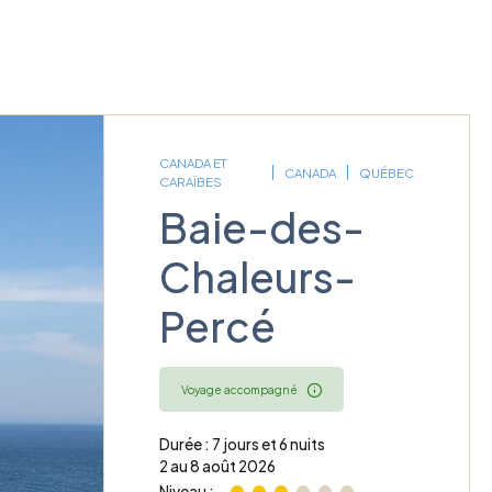
CANADA ET
CANADA
QUÉBEC
CARAÏBES
Baie-des-
Chaleurs-
Percé
Voyage accompagné
Durée : 7 jours et 6 nuits
2 au 8 août 2026
Niveau :