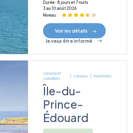
Durée : 8 jours et 7 nuits
3 au 10 août 2026
Niveau :
Voir les détails
Je veux être informé
CANADA ET
CANADA
MARITIMES
CARAÏBES
Île-du-
Prince-
Édouard