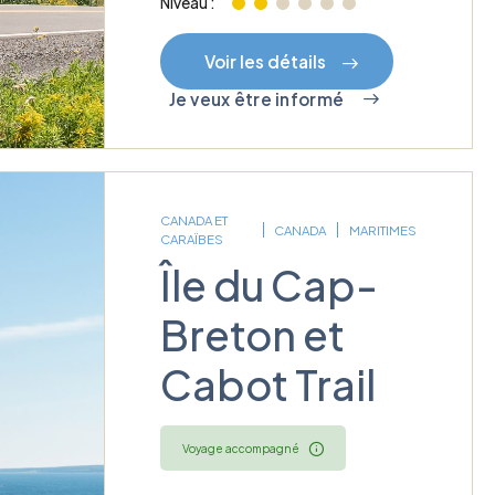
Niveau :
Voir les détails
Je veux être informé
CANADA ET
CANADA
MARITIMES
CARAÏBES
Île du Cap-
Breton et
Cabot Trail
Voyage accompagné