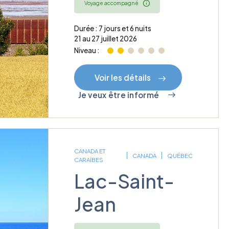
Voyage accompagné
Durée : 7 jours et 6 nuits
21 au 27 juillet 2026
Niveau :
Voir les détails
Je veux être informé
CANADA ET
CANADA
QUÉBEC
CARAÏBES
Lac-Saint-
Jean