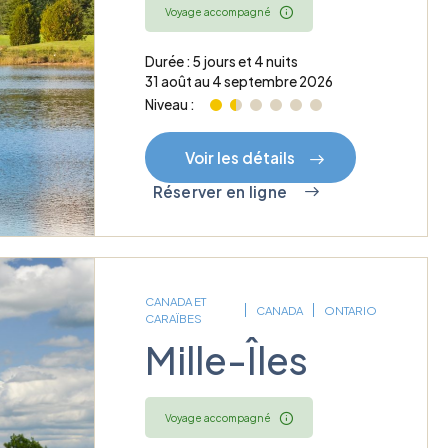
Voyage accompagné
Durée : 5 jours et 4 nuits
31 août au 4 septembre 2026
Niveau :
Voir les détails
Réserver en ligne
CANADA ET
CANADA
ONTARIO
CARAÏBES
Mille-Îles
Voyage accompagné