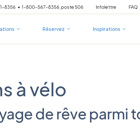
21-8356
1-800-567-8356, poste 506
Infolettre
FAQ
ations
Réservez
Inspirations
mpagné
Escapades 3 jours
A
Au fil de l’eau
P
s à vélo
En famille
T
France
Corée du Sud
esure
Vélo-mollo
Espagne
Japon
Vélo-vino
Allemagne
yage de rêve parmi 
Grèce
Croatie