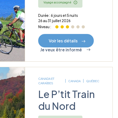
Voyage accompagné
Durée : 6 jours et 5 nuits
26 au 31 juillet 2026
Niveau :
Voir les détails
Je veux être informé
CANADA ET
CANADA
QUÉBEC
CARAÏBES
Le P’tit Train
du Nord