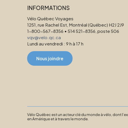
INFORMATIONS
Vélo Québec Voyages
1251, rue Rachel Est, Montréal (Québec) H2J 2J9
1-800-567-8356 • 514 521-8356, poste 506
vqv@velo.qc.ca
Lundi au vendredi : 9 h à 17 h
Nous joindre
Vélo Québec est un acteur clé du monde à vélo, dont l’ex
en Amérique et à travers le monde.