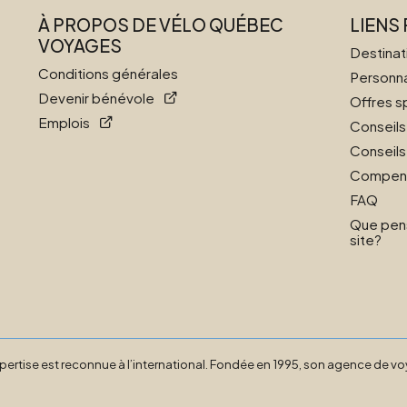
À PROPOS DE VÉLO QUÉBEC
LIENS
VOYAGES
Destinat
Conditions générales
Personna
Devenir bénévole
Offres s
Emplois
Conseil
Conseils
Compens
FAQ
Que pen
site?
pertise est reconnue à l’international. Fondée en 1995, son agence de vo