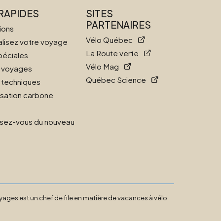
 RAPIDES
SITES
PARTENAIRES
ions
Vélo Québec
lisez votre voyage
La Route verte
péciales
Vélo Mag
s voyages
Québec Science
 techniques
ation carbone
sez-vous du nouveau
yages est un chef de file en matière de vacances à vélo