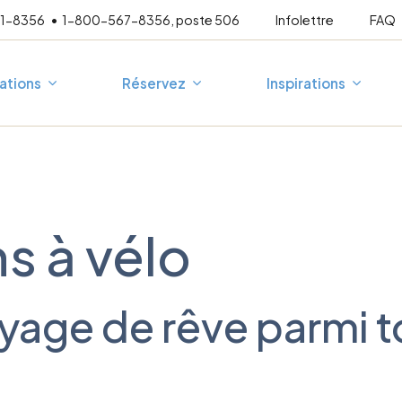
21-8356
1-800-567-8356, poste 506
Infolettre
FAQ
ations
Réservez
Inspirations
mpagné
Escapades 3 jours
A
Au fil de l’eau
P
s à vélo
En famille
T
France
Corée du Sud
esure
Vélo-mollo
Espagne
Japon
Vélo-vino
Allemagne
yage de rêve parmi 
Grèce
Croatie