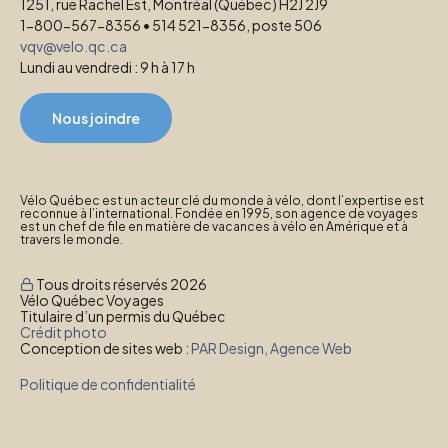
1251, rue Rachel Est, Montréal (Québec) H2J 2J9
1-800-567-8356 • 514 521-8356, poste 506
vqv@velo.qc.ca
Lundi au vendredi : 9 h à 17 h
Nous joindre
Vélo Québec est un acteur clé du monde à vélo, dont l’expertise est
reconnue à l’international. Fondée en 1995, son agence de voyages
est un chef de file en matière de vacances à vélo en Amérique et à
travers le monde.
Tous droits réservés 2026
Vélo Québec Voyages
Titulaire d’un permis du Québec
Crédit photo
Conception de sites web :
PAR Design, Agence Web
Politique de confidentialité