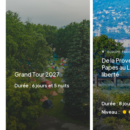
EUROPE
FRA
De la Pro
Papes au 
Grand Tour 2027
liberté
Durée : 6 jours et 5 nuits
En liberté
Durée : 8 jou
Niveau :