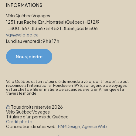
INFORMATIONS
Vélo Québec Voyages
1251, rue Rachel Est, Montréal (Québec) H2J 2J9
1-800-567-8356 • 514 521-8356, poste 506
vqv@velo.qc.ca
Lundi au vendredi : 9 h à 17 h
Nous joindre
Vélo Québec est un acteur clé du monde à vélo, dont l’expertise est
reconnue à l’international. Fondée en 1995, son agence de voyages
est un chef de file en matière de vacances à vélo en Amérique et à
travers le monde.
Tous droits réservés 2026
Vélo Québec Voyages
Titulaire d’un permis du Québec
Crédit photo
Conception de sites web :
PAR Design, Agence Web