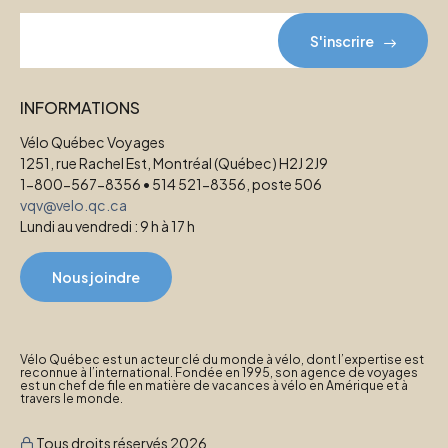
S'inscrire
INFORMATIONS
Vélo Québec Voyages
1251, rue Rachel Est, Montréal (Québec) H2J 2J9
1-800-567-8356 • 514 521-8356, poste 506
vqv@velo.qc.ca
Lundi au vendredi : 9 h à 17 h
Nous joindre
Vélo Québec est un acteur clé du monde à vélo, dont l’expertise est
reconnue à l’international. Fondée en 1995, son agence de voyages
est un chef de file en matière de vacances à vélo en Amérique et à
travers le monde.
Tous droits réservés 2026