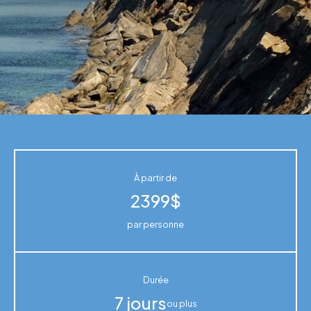
À partir de
2399$
par personne
Durée
7 jours
ou plus