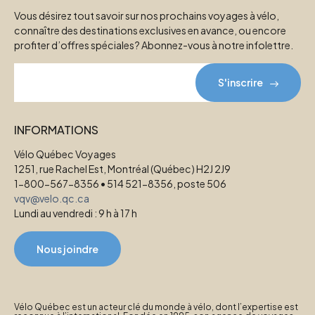
Vous désirez tout savoir sur nos prochains voyages à vélo,
connaître des destinations exclusives en avance, ou encore
profiter d’offres spéciales? Abonnez-vous à notre infolettre.
S'inscrire
INFORMATIONS
Vélo Québec Voyages
1251, rue Rachel Est, Montréal (Québec) H2J 2J9
1-800-567-8356 • 514 521-8356, poste 506
vqv@velo.qc.ca
Lundi au vendredi : 9 h à 17 h
Nous joindre
Vélo Québec est un acteur clé du monde à vélo, dont l’expertise est