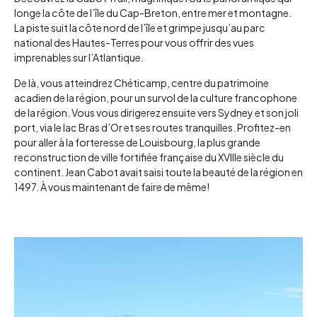
longe la côte de l’île du Cap-Breton, entre mer et montagne.
La piste suit la côte nord de l’île et grimpe jusqu’au parc
national des Hautes-Terres pour vous offrir des vues
imprenables sur l’Atlantique.
De là, vous atteindrez Chéticamp, centre du patrimoine
acadien de la région, pour un survol de la culture francophone
de la région. Vous vous dirigerez ensuite vers Sydney et son joli
port, via le lac Bras d’Or et ses routes tranquilles. Profitez-en
pour aller à la forteresse de Louisbourg, la plus grande
reconstruction de ville fortifiée française du XVIIIe siècle du
continent. Jean Cabot avait saisi toute la beauté de la région en
1497. À vous maintenant de faire de même!