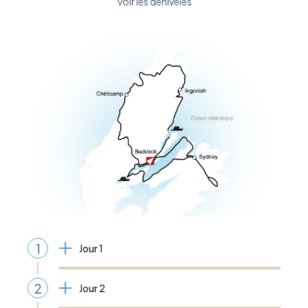
Voir les dénivelés
1
Jour 1
2
Jour 2