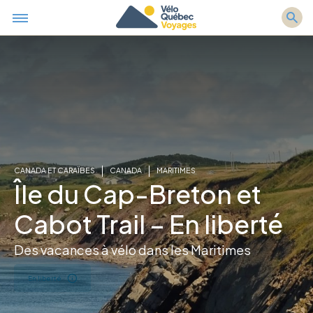
CANADA ET CARAÏBES
CANADA
MARITIMES
Île du Cap-Breton et
Cabot Trail – En liberté
Des vacances à vélo dans les Maritimes
En liberté