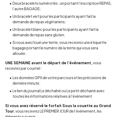
Deux bracelets numérotés : un portant l’inscription REPAS,
l’autre BAGAGE;
Un bracelet vert pour les participants ayant fait la
demande de repas végétariens;
Un bracelet blanc pour les participants ayant fait la
demande de repas sans gluten;
Si vous avez loué une tente, vous recevrez une étiquette
bagage portant le numéro de la tente qui vous sera
allouée;
UNE SEMAINE avant le départ de l’événement,
vous
recevrez par courriel :
Les données GPX de votre parcours et les précisions de
dernière minute;
Le lien du journal Le déchaîné ou Le petit déchainé avec
toutes les informations relatives à l’événement.
Si vous avez réservé le forfait Sous la couette au Grand
Tour
, vous recevrez LE PREMIER JOUR de l’événement, les
éléments suivants :