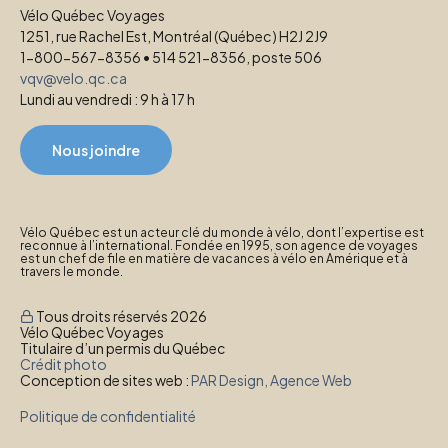
Vélo Québec Voyages
1251, rue Rachel Est, Montréal (Québec) H2J 2J9
1-800-567-8356 • 514 521-8356, poste 506
vqv@velo.qc.ca
Lundi au vendredi : 9 h à 17 h
Nous joindre
Vélo Québec est un acteur clé du monde à vélo, dont l’expertise est
reconnue à l’international. Fondée en 1995, son agence de voyages
est un chef de file en matière de vacances à vélo en Amérique et à
travers le monde.
Tous droits réservés 2026
Vélo Québec Voyages
Titulaire d’un permis du Québec
Crédit photo
Conception de sites web :
PAR Design, Agence Web
Politique de confidentialité