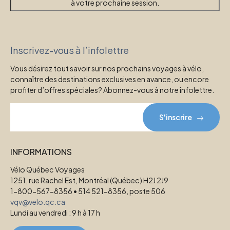
à votre prochaine session.
Inscrivez-vous à l’infolettre
Vous désirez tout savoir sur nos prochains voyages à vélo,
connaître des destinations exclusives en avance, ou encore
profiter d’offres spéciales? Abonnez-vous à notre infolettre.
S'inscrire
INFORMATIONS
Vélo Québec Voyages
1251, rue Rachel Est, Montréal (Québec) H2J 2J9
1-800-567-8356 • 514 521-8356, poste 506
vqv@velo.qc.ca
Lundi au vendredi : 9 h à 17 h