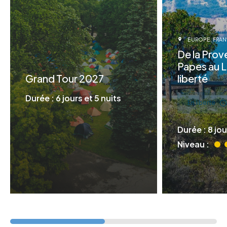
EUROPE
FRA
De la Pro
Papes au 
Grand Tour 2027
liberté
Durée : 6 jours et 5 nuits
En liberté
Durée : 8 jou
Niveau :