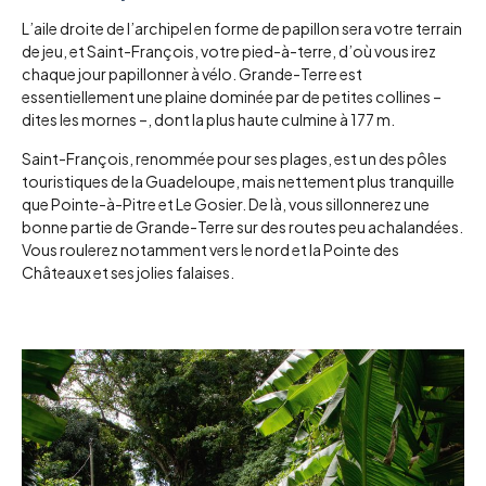
L’aile droite de l’archipel en forme de papillon sera votre terrain
de jeu, et Saint-François, votre pied-à-terre, d’où vous irez
chaque jour papillonner à vélo. Grande-Terre est
essentiellement une plaine dominée par de petites collines –
dites les mornes –, dont la plus haute culmine à 177 m.
Saint-François, renommée pour ses plages, est un des pôles
touristiques de la Guadeloupe, mais nettement plus tranquille
que Pointe-à-Pitre et Le Gosier. De là, vous sillonnerez une
bonne partie de Grande-Terre sur des routes peu achalandées.
Vous roulerez notamment vers le nord et la Pointe des
Châteaux et ses jolies falaises.