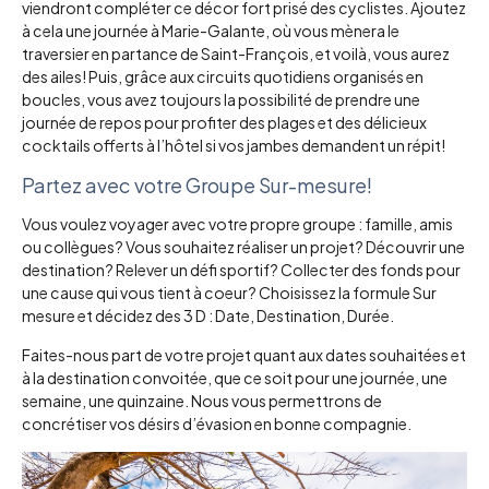
viendront compléter ce décor fort prisé des cyclistes. Ajoutez
à cela une journée à Marie-Galante, où vous mènera le
traversier en partance de Saint-François, et voilà, vous aurez
des ailes! Puis, grâce aux circuits quotidiens organisés en
boucles, vous avez toujours la possibilité de prendre une
journée de repos pour profiter des plages et des délicieux
cocktails offerts à l’hôtel si vos jambes demandent un répit!
Partez avec votre Groupe Sur-mesure!
Vous voulez voyager avec votre propre groupe : famille, amis
ou collègues? Vous souhaitez réaliser un projet? Découvrir une
destination? Relever un défi sportif? Collecter des fonds pour
une cause qui vous tient à coeur? Choisissez la formule Sur
mesure et décidez des 3 D : Date, Destination, Durée.
Faites-nous part de votre projet quant aux dates souhaitées et
à la destination convoitée, que ce soit pour une journée, une
semaine, une quinzaine. Nous vous permettrons de
concrétiser vos désirs d’évasion en bonne compagnie.