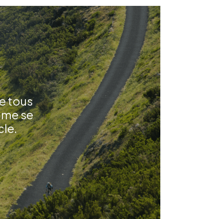
e tous
omme se
cle.