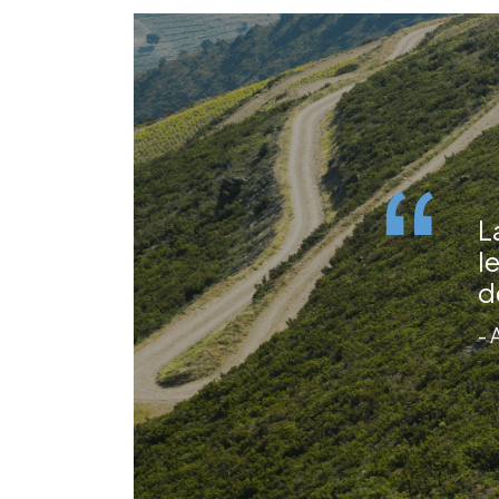
L
l
d
- 