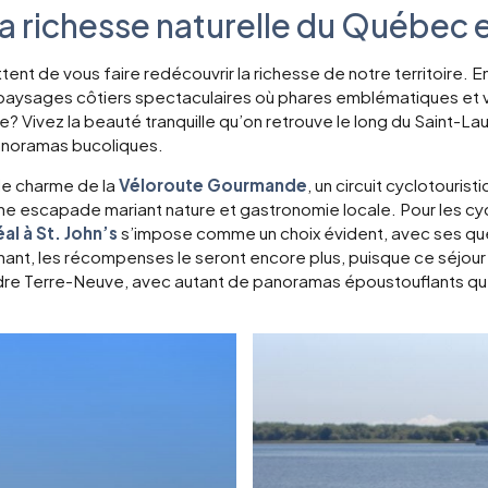
la richesse naturelle du Québec
tent de vous faire redécouvrir la richesse de notre territoire. E
paysages côtiers spectaculaires où phares emblématiques et 
e? Vivez la beauté tranquille qu’on retrouve le long du Saint-Lau
t panoramas bucoliques.
le charme de la
Véloroute Gourmande
, un circuit cyclotouris
 escapade mariant nature et gastronomie locale. Pour les cycli
al à St. John’s
s’impose comme un choix évident, avec ses que
onnant, les récompenses le seront encore plus, puisque ce séjo
ndre Terre-Neuve, avec autant de panoramas époustouflants qu’