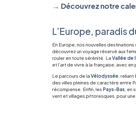
→
Découvrez notre calen
Durée : 7 jours et 
11 au 17 août 2026
L’Europe, paradis d
En Europe, nos nouvelles destination
découvrez un voyage réservé aux femmes
rouler en toute sérénité. La
Vallée de 
et l’art de vivre à la française, avec e
Le parcours de la
Vélodyssée
, relian
des villes pleines de caractère entre 
récompense. Enfin, les
Pays-Bas
, en 
vent et villages pittoresques, pour une