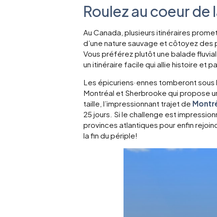
Roulez au coeur de 
Cuba
Guadeloupe
Au Canada, plusieurs itinéraires promet
d’une nature sauvage et côtoyez des 
Vous préférez plutôt une balade fluvial
un itinéraire facile qui allie histoire e
Les épicuriens·ennes
tomberont sous 
Montréal et Sherbrooke qui propose une
taille, l’impressionnant trajet de
Montré
25 jours. Si le challenge est impressi
provinces atlantiques pour enfin rejoi
la fin du périple!