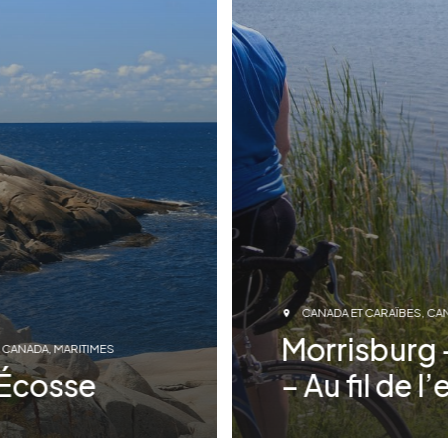
CANADA ET CARAÏBES
CA
Morrisburg 
CANADA
MARITIMES
-Écosse
– Au fil de l
é
Voyage accompagné