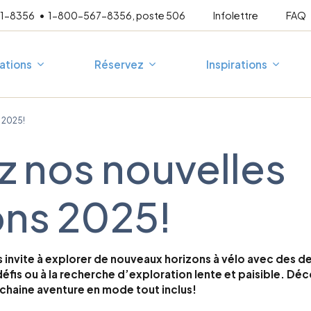
21-8356
1-800-567-8356, poste 506
Infolettre
FAQ
ations
Réservez
Inspirations
 2025!
 nos nouvelles
mpagné
Escapades 3 jours
A
Au fil de l’eau
P
En famille
T
ons 2025!
France
Corée du Sud
esure
Vélo-mollo
Espagne
Japon
Vélo-vino
Allemagne
Grèce
nvite à explorer de nouveaux horizons à vélo avec des dest
Croatie
défis ou à la recherche d’exploration lente et paisible. Dé
ochaine aventure en mode tout inclus!