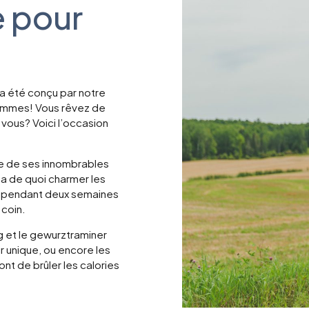
e pour
a été conçu par notre
femmes! Vous rêvez de
 vous? Voici l’occasion
rle de ses innombrables
 a de quoi charmer les
s pendant deux semaines
 coin.
g et le gewurztraminer
r unique, ou encore les
nt de brûler les calories