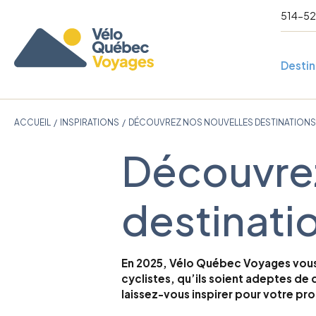
514-5
Destin
ACCUEIL
/
INSPIRATIONS
/
DÉCOUVREZ NOS NOUVELLES DESTINATIONS
Découvrez
Europe
Voyage acco
Autres destinations
En liberté
Événements
destinati
Canada
Pays-Bas
Groupe sur m
Italie
Québec
Portugal
Maritimes
Danemark
En 2025, Vélo Québec Voyages vous i
Ontario
Compensation carbone
Slovénie
cyclistes, qu’ils soient adeptes de 
L’Ouest
Visioconférences
laissez-vous inspirer pour votre pr
Caraïbes