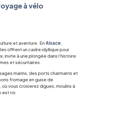
voyage à vélo
uits
lture et aventure. En
Alsace
,
es offrent un cadre idyllique pour
 invite à une plongée dans l’histoire
lmes et sécuritaires.
aysages marins, des ports charmants et
t bons fromage en guise de
d, où vous croiserez digues, moulins à
 est roi.