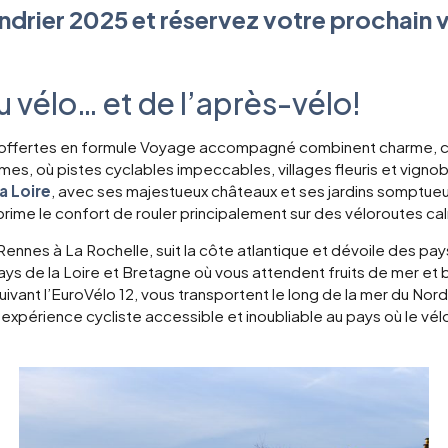
drier 2025 et réservez votre prochain 
6 nuits
Durée : 6 jours et 5 n
19 au 24 juillet 2026
u vélo… et de l’après-vélo!
s offertes en formule Voyage accompagné combinent charme, cu
, où pistes cyclables impeccables, villages fleuris et vignobl
la Loire
, avec ses majestueux châteaux et ses jardins somptueux,
n prime le confort de rouler principalement sur des véloroutes ca
t Rennes à La Rochelle, suit la côte atlantique et dévoile des p
Pays de la Loire et Bretagne où vous attendent fruits de mer e
suivant l’EuroVélo 12, vous transportent le long de la mer du Nor
 expérience cycliste accessible et inoubliable au pays où le vélo