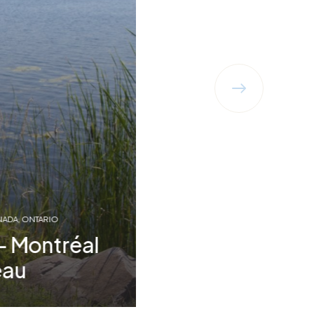
NADA
ONTARIO
– Montréal
’eau