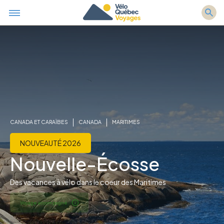
CANADA ET CARAÏBES
CANADA
MARITIMES
NOUVEAUTÉ 2026
Nouvelle-Écosse
Des vacances à vélo dans le coeur des Maritimes
Voyage accompagné