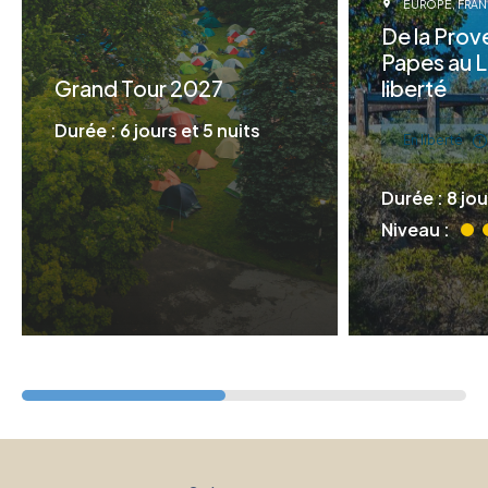
EUROPE
FRA
De la Pro
Papes au 
Grand Tour 2027
liberté
Durée : 6 jours et 5 nuits
En liberté
Durée : 8 jou
Niveau :