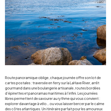
Route panoramique oblige, chaque journée offre son lot de
cartes postales : traversée en ferry sur la LaHave River, arrêt
gourmand dans une boulangerie artisanale, routes bordées
d’épinettes et panoramas maritimes à l’infini. Les journées
libres permettent de savourer au rythme qui vous convient :
explorer davantage à vélo… ou vous laisser bercer par le calme
des côtes atlantiques. Un itinéraire parfait pour les amoureux